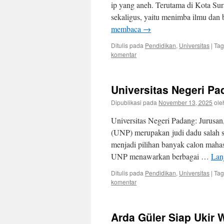
ip yang aneh. Terutama di Kota Su
sekaligus, yaitu menimba ilmu da
membaca
→
Ditulis pada
Pendidikan
,
Universitas
|
Tag
komentar
Universitas Negeri Pa
Dipublikasi pada
November 13, 2025
ole
Universitas Negeri Padang: Jurusan
(UNP) merupakan judi dadu salah sa
menjadi pilihan banyak calon mahas
UNP menawarkan berbagai …
Lan
Ditulis pada
Pendidikan
,
Universitas
|
Tag
komentar
Arda Güler Siap Ukir