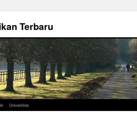
ikan Terbaru
ah
Universitas