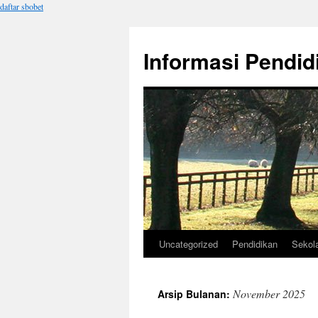
daftar sbobet
Informasi Pendid
Uncategorized
Pendidikan
Sekol
Langsung
ke
November 2025
Arsip Bulanan:
isi