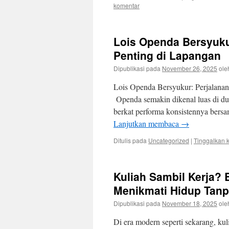
komentar
Lois Openda Bersyuku
Penting di Lapangan
Dipublikasi pada
November 26, 2025
ole
Lois Openda Bersyukur: Perjalana
Openda semakin dikenal luas di duni
berkat performa konsistennya bers
Lanjutkan membaca
→
Ditulis pada
Uncategorized
|
Tinggalkan 
Kuliah Sambil Kerja?
Menikmati Hidup Tanp
Dipublikasi pada
November 18, 2025
ole
Di era modern seperti sekarang, ku