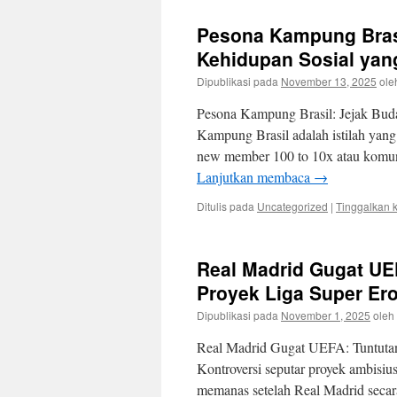
Pesona Kampung Brasi
Kehidupan Sosial yan
Dipublikasi pada
November 13, 2025
ole
Pesona Kampung Brasil: Jejak Bud
Kampung Brasil adalah istilah ya
new member 100 to 10x atau komuni
Lanjutkan membaca
→
Ditulis pada
Uncategorized
|
Tinggalkan 
Real Madrid Gugat UE
Proyek Liga Super Er
Dipublikasi pada
November 1, 2025
oleh
Real Madrid Gugat UEFA: Tuntutan
Kontroversi seputar proyek ambisiu
memanas setelah Real Madrid seca