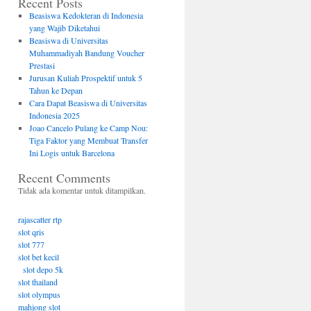
Recent Posts
Beasiswa Kedokteran di Indonesia
yang Wajib Diketahui
Beasiswa di Universitas
Muhammadiyah Bandung Voucher
Prestasi
Jurusan Kuliah Prospektif untuk 5
Tahun ke Depan
Cara Dapat Beasiswa di Universitas
Indonesia 2025
Joao Cancelo Pulang ke Camp Nou:
Tiga Faktor yang Membuat Transfer
Ini Logis untuk Barcelona
Recent Comments
Tidak ada komentar untuk ditampilkan.
rajascatter rtp
slot qris
slot 777
slot bet kecil
slot depo 5k
slot thailand
slot olympus
mahjong slot