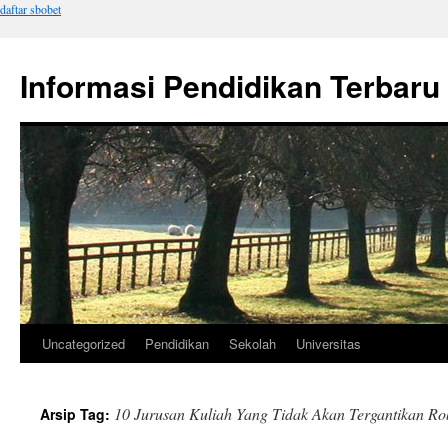
daftar sbobet
Informasi Pendidikan Terbaru
Uncategorized
Pendidikan
Sekolah
Universitas
Langsung
ke
10 Jurusan Kuliah Yang Tidak Akan Tergantikan R
Arsip Tag:
isi