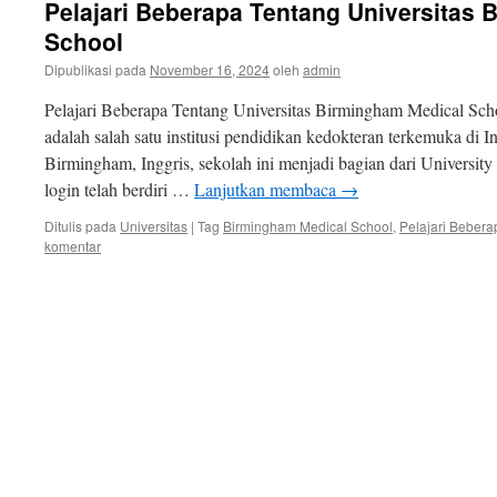
Pelajari Beberapa Tentang Universitas
School
Dipublikasi pada
November 16, 2024
oleh
admin
Pelajari Beberapa Tentang Universitas Birmingham Medical Sc
adalah salah satu institusi pendidikan kedokteran terkemuka di In
Birmingham, Inggris, sekolah ini menjadi bagian dari Universi
login telah berdiri …
Lanjutkan membaca
→
Ditulis pada
Universitas
|
Tag
Birmingham Medical School
,
Pelajari Bebera
komentar