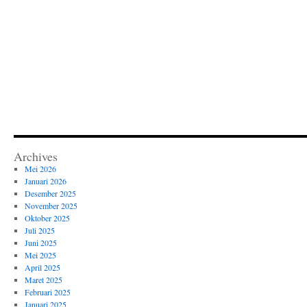
Archives
Mei 2026
Januari 2026
Desember 2025
November 2025
Oktober 2025
Juli 2025
Juni 2025
Mei 2025
April 2025
Maret 2025
Februari 2025
Januari 2025