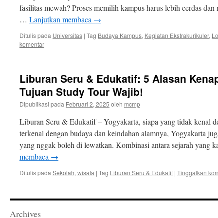
fasilitas mewah? Proses memilih kampus harus lebih cerdas da
…
Lanjutkan membaca
→
Ditulis pada
Universitas
|
Tag
Budaya Kampus
,
Kegiatan Ekstrakurikuler
,
Lo
komentar
Liburan Seru & Edukatif: 5 Alasan Kena
Tujuan Study Tour Wajib!
Dipublikasi pada
Februari 2, 2025
oleh
mcmp
Liburan Seru & Edukatif – Yogyakarta, siapa yang tidak kenal de
terkenal dengan budaya dan keindahan alamnya, Yogyakarta juga
yang nggak boleh di lewatkan. Kombinasi antara sejarah yang
membaca
→
Ditulis pada
Sekolah
,
wisata
|
Tag
Liburan Seru & Edukatif
|
Tinggalkan ko
Archives