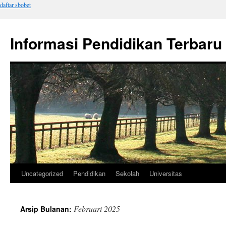
daftar sbobet
Informasi Pendidikan Terbaru
Uncategorized
Pendidikan
Sekolah
Universitas
Langsung
ke
Februari 2025
Arsip Bulanan:
isi