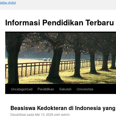
daftar sbobet
Informasi Pendidikan Terbaru
Uncategorized
Pendidikan
Sekolah
Universitas
Langsung
ke
Beasiswa Kedokteran di Indonesia yang
isi
Dipublikasi pada
Mei 13, 2026
oleh
admin