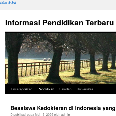
daftar sbobet
Informasi Pendidikan Terbaru
Uncategorized
Pendidikan
Sekolah
Universitas
Langsung
ke
Beasiswa Kedokteran di Indonesia yang
isi
Dipublikasi pada
Mei 13, 2026
oleh
admin