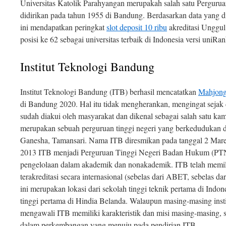
Universitas Katolik Parahyangan merupakah salah satu Perguruan
didirikan pada tahun 1955 di Bandung. Berdasarkan data yang 
ini mendapatkan peringkat
slot deposit 10 ribu
akreditasi Unggul
posisi ke 62 sebagai universitas terbaik di Indonesia versi uniRan
Institut Teknologi Bandung
Institut Teknologi Bandung (ITB) berhasil mencatatkan
Mahjong
di Bandung 2020. Hal itu tidak mengherankan, mengingat sejak d
sudah diakui oleh masyarakat dan dikenal sebagai salah satu ka
merupakan sebuah perguruan tinggi negeri yang berkedudukan di
Ganesha, Tamansari. Nama ITB diresmikan pada tanggal 2 Mare
2013 ITB menjadi Perguruan Tinggi Negeri Badan Hukum (PT
pengelolaan dalam akademik dan nonakademik. ITB telah memil
terakreditasi secara internasional (sebelas dari ABET, sebelas 
ini merupakan lokasi dari sekolah tinggi teknik pertama di Indo
tinggi pertama di Hindia Belanda. Walaupun masing-masing insti
mengawali ITB memiliki karakteristik dan misi masing-masing
dalam perkembangan yang menuju pada pendirian ITB.