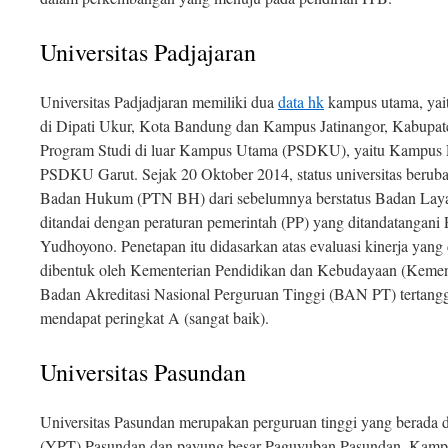
Universitas Padjajaran
Universitas Padjadjaran memiliki dua
data hk
kampus utama, ya
di Dipati Ukur, Kota Bandung dan Kampus Jatinangor, Kabupat
Program Studi di luar Kampus Utama (PSDKU), yaitu Kampu
PSDKU Garut. Sejak 20 Oktober 2014, status universitas berub
Badan Hukum (PTN BH) dari sebelumnya berstatus Badan Lay
ditandai dengan peraturan pemerintah (PP) yang ditandatangani
Yudhoyono. Penetapan itu didasarkan atas evaluasi kinerja yang
dibentuk oleh Kementerian Pendidikan dan Kebudayaan (Keme
Badan Akreditasi Nasional Perguruan Tinggi (BAN PT) tertangg
mendapat peringkat A (sangat baik).
Universitas Pasundan
Universitas Pasundan merupakan perguruan tinggi yang berada 
(YPT) Pasundan dan payung besar Paguyuban Pasundan. Kampus