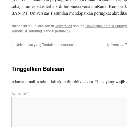
sebagai universitas terbaik di Indonesia versi uniRank. Berdasar
BAN-PT, Universitas Pasundan mendapatkan peringkat akredita
Tulisan ini dipublikasikan di
Universitas
dan tag
Universitas Katolik Parah
Terbaik Di Bandung
. Tandai
permalink
.
←
Universitas yang Terdaftar di Indonesia
Universitas 
Tinggalkan Balasan
Alamat email Anda tidak akan dipublikasikan.
Ruas yang wajib 
Komentar
*