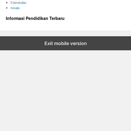
Universitas
wisata
Informasi Pendidikan Terbaru
Exit mobile version