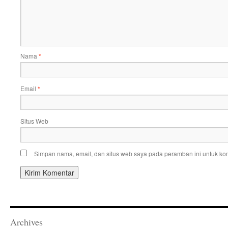
Nama
*
Email
*
Situs Web
Simpan nama, email, dan situs web saya pada peramban ini untuk kom
Archives