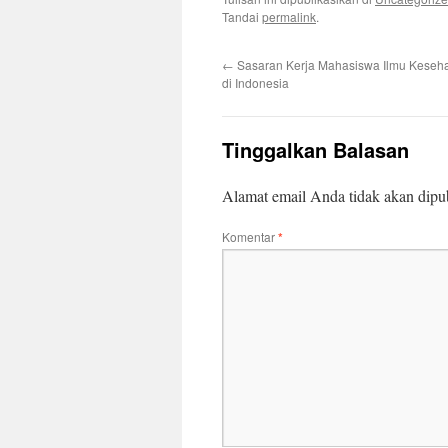
Tandai
permalink
.
←
Sasaran Kerja Mahasiswa Ilmu Keseh
di Indonesia
Tinggalkan Balasan
Alamat email Anda tidak akan dipub
Komentar
*