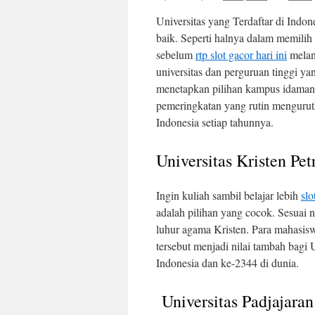
Universitas yang Terdaftar di Indo
baik. Seperti halnya dalam memilih 
sebelum
rtp slot gacor hari ini
melan
universitas dan perguruan tinggi 
menetapkan pilihan kampus idaman.
pemeringkatan yang rutin mengurutka
Indonesia setiap tahunnya.
Universitas Kristen Pe
Ingin kuliah sambil belajar lebih
slo
adalah pilihan yang cocok. Sesuai 
luhur agama Kristen. Para mahasisw
tersebut menjadi nilai tambah bagi 
Indonesia dan ke-2344 di dunia.
Universitas Padjajar