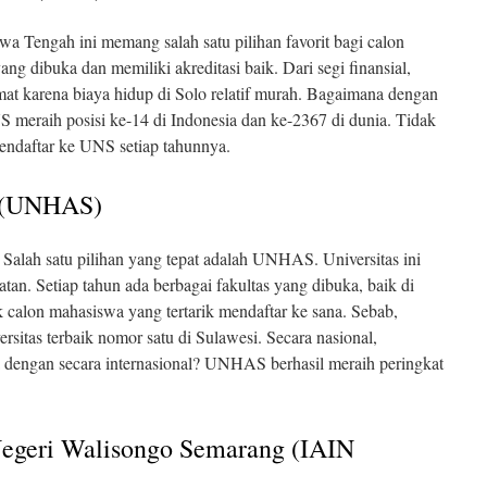
Jawa Tengah ini memang salah satu pilihan favorit bagi calon
ng dibuka dan memiliki akreditasi baik. Dari segi finansial,
at karena biaya hidup di Solo relatif murah. Bagaimana dengan
 meraih posisi ke-14 di Indonesia dan ke-2367 di dunia. Tidak
endaftar ke UNS setiap tahunnya.
n (UNHAS)
Salah satu pilihan yang tepat adalah UNHAS. Universitas ini
atan. Setiap tahun ada berbagai fakultas yang dibuka, baik di
 calon mahasiswa yang tertarik mendaftar ke sana. Sebab,
sitas terbaik nomor satu di Sulawesi. Secara nasional,
 dengan secara internasional? UNHAS berhasil meraih peringkat
Negeri Walisongo Semarang (IAIN