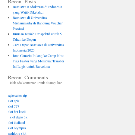
Recent Posts
Beasiswa Kedokteran di Indonesia
yang Wajib Diketahui
Beasiswa di Universitas
Muhammadiyah Bandung Voucher
Prestasi
Jurusan Kuliah Prospektif untuk 5
Tahun ke Depan
Cara Dapat Beasiswa di Universitas
Indonesia 2025
Joao Cancelo Pulang ke Camp Nou:
Tiga Faktor yang Membuat Transfer
Ini Logis untuk Barcelona
Recent Comments
Tidak ada komentar untuk ditampilkan.
rajascatter rtp
slot qris
slot 777
slot bet kecil
slot depo 5k
slot thailand
slot olympus
mahjong slot