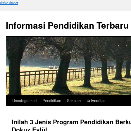
daftar sbobet
Informasi Pendidikan Terbaru
Uncategorized
Pendidikan
Sekolah
Universitas
Langsung
ke
Inilah 3 Jenis Program Pendidikan Berku
isi
Dokuz Eylül