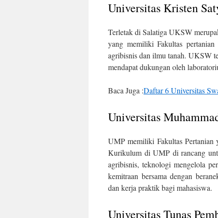
Universitas Kristen S
Terletak di Salatiga UKSW merupak
yang memiliki Fakultas pertanian
agribisnis dan ilmu tanah. UKSW te
mendapat dukungan oleh laboratori
Baca Juga :
Daftar 6 Universitas Sw
Universitas Muhammad
UMP memiliki Fakultas Pertanian 
Kurikulum di UMP di rancang unt
agribisnis, teknologi mengelola p
kemitraan bersama dengan berane
dan kerja praktik bagi mahasiswa.
Universitas Tunas Pem