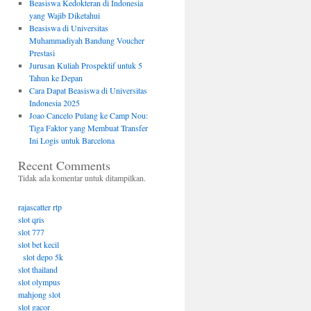
Beasiswa Kedokteran di Indonesia
yang Wajib Diketahui
Beasiswa di Universitas
Muhammadiyah Bandung Voucher
Prestasi
Jurusan Kuliah Prospektif untuk 5
Tahun ke Depan
Cara Dapat Beasiswa di Universitas
Indonesia 2025
Joao Cancelo Pulang ke Camp Nou:
Tiga Faktor yang Membuat Transfer
Ini Logis untuk Barcelona
Recent Comments
Tidak ada komentar untuk ditampilkan.
rajascatter rtp
slot qris
slot 777
slot bet kecil
slot depo 5k
slot thailand
slot olympus
mahjong slot
slot gacor