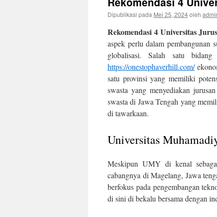
Rekomendasi 4 Univer
Dipublikasi pada
Mei 25, 2024
oleh
admi
Rekomendasi 4 Universitas Juru
aspek perlu dalam pembangunan s
globalisasi. Salah satu bidan
https://onestophaverhill.com/
ekonom
satu provinsi yang memiliki pote
swasta yang menyediakan jurusan 
swasta di Jawa Tengah yang memili
di tawarkaan.
Universitas Muhamadi
Meskipun UMY di kenal sebagai u
cabangnya di Magelang, Jawa tenga
berfokus pada pengembangan teknol
di sini di bekalu bersama dengan in