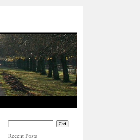
Cari
Recent Posts