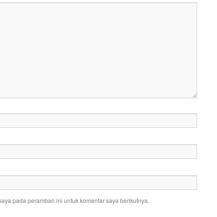
saya pada peramban ini untuk komentar saya berikutnya.