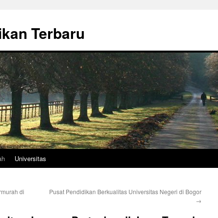
ikan Terbaru
ah
Universitas
rmurah di
Pusat Pendidikan Berkualitas Universitas Negeri di Bogor
→