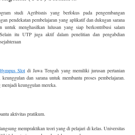
gram studi Agribisnis yang berfokus pada pengembangan
engan pendekatan pembelajaran yang aplikatif dan dukugan sarana
untuk menghasilkan lulusan yang siap berkontribusi salam
Selain itu UTP juga aktif dalam penelitian dan pengabdian
ejahteraan
Olympus Slot
di Jawa Tengah yang memiliki jurusan pertanian
keunggulan dan sarana untuk membantu proses pembelajaran.
g menjadi keunggulan mereka.
bantu aktivitas pratikum.
ngsung mempraktikan teori yang di pelajari di kelas. Universitas