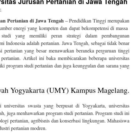
sitas Jurusan Pertanian di Jawa Tengah
n
san Pertanian di Jawa Tengah
– Pendidikan Tinggi merupakan
umber energi yang kompeten dan dapat bekompetensi di massa
g studi yang memiliki peran strategi dalam pembangunan
i Indonesia adalah pertanian. Jawa Tengah, sebagai tidak benar
nsi pertanian yang besar menawarkan beraneka perguruan tinggi
pertanian. Artikel ini baka membicarakan beberapa universitas
ki program studi pertanian dan juga keunggulan dan sarana yang
yah Yogyakarta (UMY) Kampus Magelang.
niversitas swasta yang berpusat di Yogyakarta, universitas
h, juga menhawarkan program studi pertanian. Program studi ini
ogi pertanian, agribisnis dan konserbasi lingkungan. Mahasiswa
dustri pertanian modren.