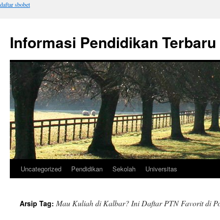
daftar sbobet
Informasi Pendidikan Terbaru
Uncategorized
Pendidikan
Sekolah
Universitas
Langsung
ke
Mau Kuliah di Kalbar? Ini Daftar PTN Favorit di P
Arsip Tag:
isi