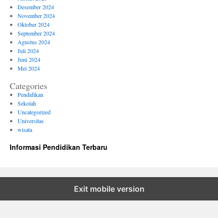
Desember 2024
November 2024
Oktober 2024
September 2024
Agustus 2024
Juli 2024
Juni 2024
Mei 2024
Categories
Pendidikan
Sekolah
Uncategorized
Universitas
wisata
Informasi Pendidikan Terbaru
Exit mobile version