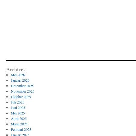
Archives
Mei 2026
Januari 2026
Desember 2025
November 2025
Oktober 2025
Juli 2025
Juni 2025
Mei 2025
April 2025
Maret 2025
Februari 2025
Januari 2025