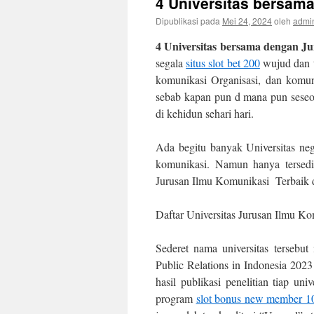
4 Universitas bersam
Dipublikasi pada
Mei 24, 2024
oleh
admi
4 Universitas bersama dengan J
segala
situs slot bet 200
wujud dan t
komunikasi Organisasi, dan komuni
sebab kapan pun d mana pun seseo
di kehidun sehari hari.
Ada begitu banyak Universitas ne
komunikasi. Namun hanya tersedia
Jurusan Ilmu Komunikasi Terbaik di
Daftar Universitas Jurusan Ilmu Ko
Sederet nama universitas tersebut 
Public Relations in Indonesia 2023
hasil publikasi penelitian tiap u
program
slot bonus new member 10