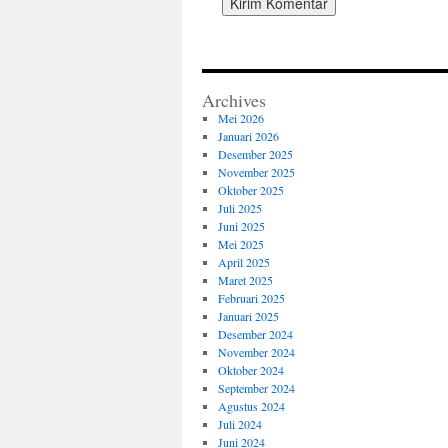
Archives
Mei 2026
Januari 2026
Desember 2025
November 2025
Oktober 2025
Juli 2025
Juni 2025
Mei 2025
April 2025
Maret 2025
Februari 2025
Januari 2025
Desember 2024
November 2024
Oktober 2024
September 2024
Agustus 2024
Juli 2024
Juni 2024