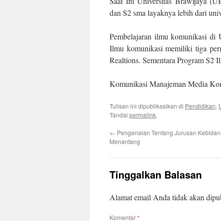
Saat Ini Universitas Brawijaya (
dan S2 sma layaknya lebih dari unive
Pembelajaran ilmu komunikasi di U
Ilmu komunikasi memiliki tiga pe
Realtions. Sementara Program S2 I
Komunikasi Manajeman Media Komuni
Tulisan ini dipublikasikan di
Pendidikan
,
Tandai
permalink
.
←
Pengenalan Tentang Jurusan Kebidan
Menantang
Tinggalkan Balasan
Alamat email Anda tidak akan dipub
Komentar
*