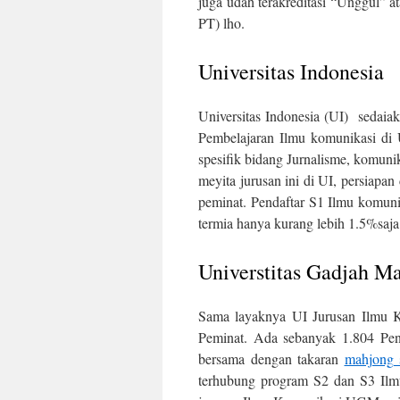
juga udah terakreditasi “Unggul” 
PT) lho.
Universitas Indonesia
Universitas Indonesia (UI) sedaia
Pembelajaran Ilmu komunikasi di 
spesifik bidang Jurnalisme, komunik
meyita jurusan ini di UI, persiapan
peminat. Pendaftar S1 Ilmu komuni
termia hanya kurang lebih 1.5%saj
Universtitas Gadjah M
Sama layaknya UI Jurusan Ilmu K
Peminat. Ada sebanyak 1.804 P
bersama dengan takaran
mahjong 
terhubung program S2 dan S3 Ilmu 