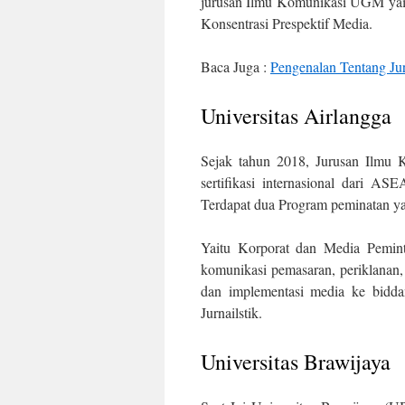
jurusan Ilmu Komunikasi UGM yait
Konsentrasi Prespektif Media.
Baca Juga :
Pengenalan Tentang Ju
Universitas Airlangga
Sejak tahun 2018, Jurusan Ilmu K
sertifikasi internasional dari 
Terdapat dua Program peminatan ya
Yaitu Korporat dan Media Peminta
komunikasi pemasaran, periklanan,
dan implementasi media ke biddan
Jurnailstik.
Universitas Brawijaya